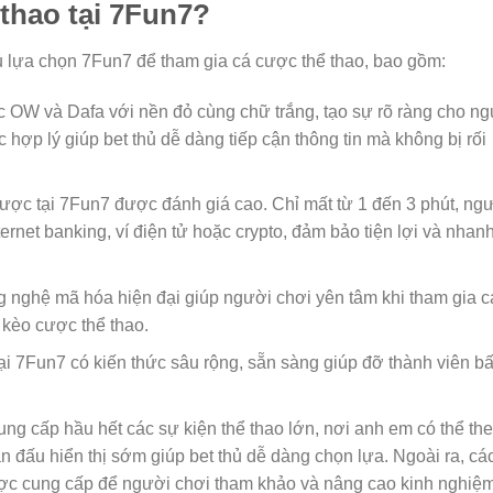
 thao tại 7Fun7?
ủ lựa chọn 7Fun7 để tham gia cá cược thể thao, bao gồm:
c OW và Dafa với nền đỏ cùng chữ trắng, tạo sự rõ ràng cho n
hợp lý giúp bet thủ dễ dàng tiếp cận thông tin mà không bị rối
cược tại 7Fun7 được đánh giá cao. Chỉ mất từ 1 đến 3 phút, ng
ernet banking, ví điện tử hoặc crypto, đảm bảo tiện lợi và nhan
 nghệ mã hóa hiện đại giúp người chơi yên tâm khi tham gia c
 kèo cược thể thao.
i 7Fun7 có kiến thức sâu rộng, sẵn sàng giúp đỡ thành viên bấ
g cấp hầu hết các sự kiện thể thao lớn, nơi anh em có thể th
n đấu hiển thị sớm giúp bet thủ dễ dàng chọn lựa. Ngoài ra, cá
ược cung cấp để người chơi tham khảo và nâng cao kinh nghiệ