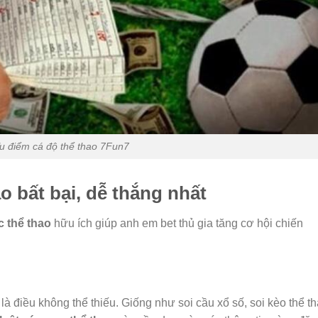
u điểm cá độ thể thao 7Fun7
o bất bại, dễ thắng nhất
c thể thao
hữu ích giúp anh em bet thủ gia tăng cơ hội chiến
 là điều không thể thiếu. Giống như soi cầu xổ số, soi kèo thể t