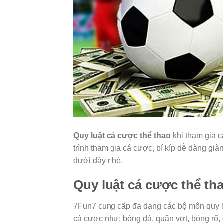
Quy luật cá cược thể thao
khi tham gia c
trình tham gia cá cược, bí kíp dễ dàng già
dưới đây nhé.
Quy luật cá cược thể t
7Fun7 cung cấp đa dạng các bộ môn quy lu
cá cược như: bóng đá, quần vợt, bóng r