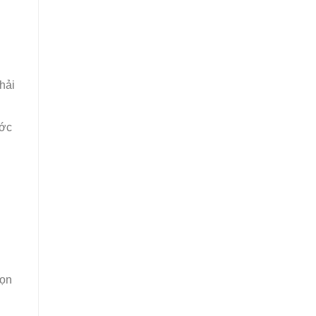
hải
ước
họn