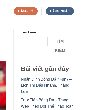
Ề
ĐĂNG KÝ
ĐĂNG NHẬP
Tìm kiếm
TÌM
KIẾM
Bài viết gần đây
Nhận Định Bóng Đá 7Fun7 –
Lịch Thi Đấu Nhanh, Thắng
Lớn
Trực Tiếp Bóng Đá – Trang
Web Theo Dõi Thể Thao Toàn