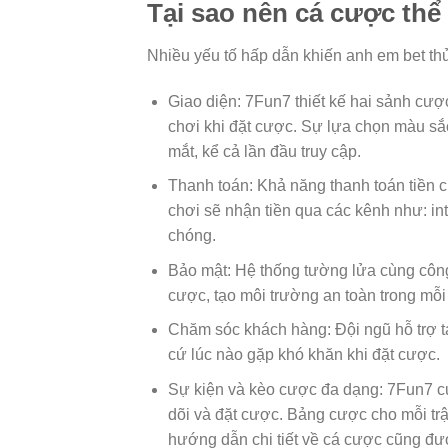
Tại sao nên cá cược thể
Nhiều yếu tố hấp dẫn khiến anh em bet th
Giao diện: 7Fun7 thiết kế hai sảnh cượ
chơi khi đặt cược. Sự lựa chọn màu sắc 
mắt, kể cả lần đầu truy cập.
Thanh toán: Khả năng thanh toán tiền 
chơi sẽ nhận tiền qua các kênh như: int
chóng.
Bảo mật: Hệ thống tường lửa cùng công
cược, tạo môi trường an toàn trong mỗi
Chăm sóc khách hàng: Đội ngũ hỗ trợ tạ
cứ lúc nào gặp khó khăn khi đặt cược.
Sự kiện và kèo cược đa dạng: 7Fun7 cun
dõi và đặt cược. Bảng cược cho mỗi trậ
hướng dẫn chi tiết về cá cược cũng đ