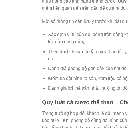
giúp nâng cao khả năng thắng cược.
Quy 
điểm liên quan đến trận đấu để đưa ra dự 
Một số thông tin cần lưu ý trước khi đặt 
Xác định vị trí của đội bóng trên bảng
lúc nào cũng đúng.
Theo dõi lịch sử đối đầu giữa hai đội, 
đó.
Đánh giá phong độ gần đây của hai đội,
Kiểm tra đội hình ra sân, xem liệu có đ
Đánh giá lợi thế sân nhà, thường thì đội
Quy luật cá cược thể thao – C
Trong trường hợp đội khách là đội mạnh và 
kèo dưới. Khi phong độ cùng đội hình của
kèo đồng banh, đặt cược cho đội khách đ