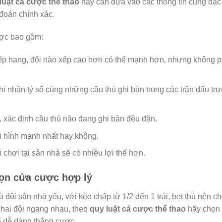
luật cá cược thể thao
này cần dựa vào các thông tin cùng đặc
đoán chính xác.
cược bao gồm:
 xếp hạng, đội nào xếp cao hơn có thể mạnh hơn, nhưng không p
ghi nhận tỷ số cùng những cầu thủ ghi bàn trong các trận đấu tr
 xác định cầu thủ nào đang ghi bàn đều đặn.
ội hình mạnh nhất hay không.
 chơi tại sân nhà sẽ có nhiều lợi thế hơn.
họn cửa cược hợp lý
đội sân nhà yếu, với kèo chấp từ 1/2 đến 1 trái, bet thủ nên c
 hai đội ngang nhau, theo
quy luật cá cược thể thao
hãy chọn
ể dễ dàng thắng cược.