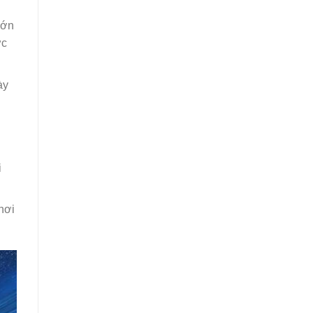
lớn
ợc
ày
i
hơi