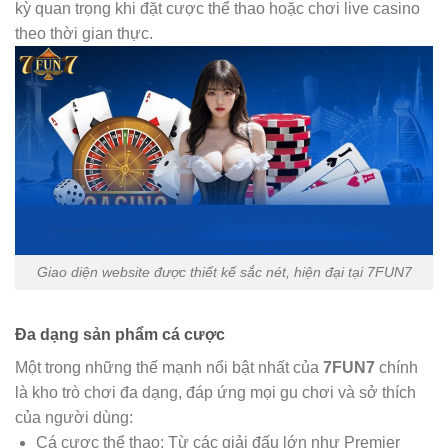
kỳ quan trọng khi đặt cược thể thao hoặc chơi live casino
theo thời gian thực.
Giao diện website được thiết kế sắc nét, hiện đại tại 7FUN7
Đa dạng sản phẩm cá cược
Một trong những thế mạnh nổi bật nhất của
7FUN7
chính
là kho trò chơi đa dạng, đáp ứng mọi gu chơi và sở thích
của người dùng:
Cá cược thể thao: Từ các giải đấu lớn như Premier