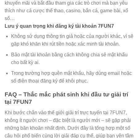
khuyến mãi và bắt đầu tham gia các trò chơi mà bạn yêu
thích như cá cược thể thao, casino, bắn cá, game bài, xổ
số…
Lưu ý quan trọng khi đăng ký tài khoản 7FUN7
Không sử dụng thông tin giả hoặc của người khác, vì sẽ
gặp khó khăn khi rút tiền hoặc xác minh tài khoản.
Bảo mật tài khoản bằng cách không chia sẻ mật khẩu
cho bất kỳ ai.
Trong trường hợp quên mật khẩu, hãy dùng email hoặc
số điện thoại đăng ký để khôi phục.
FAQ – Thắc mắc phát sinh khi đầu tư giải trí
tại 7FUN7
Khi bước chân vào thế giới giải trí trực tuyến tại 7FUN7,
không ít người chơi – đặc biệt là người mới – sẽ gặp phải
những băn khoăn nhất định. Dưới đây là tổng hợp một số
câu hỏi phổ biến cùng lời giải đáp cụ thể, giúp bạn yên tâm