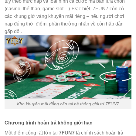
tùy theo mức nạp và loại hình cá cược mà bạn lựa chọn
(casino, thể thao, game slot…). Đặc biệt, 7FUN7 còn có
các khung giờ vàng khuyến mãi riêng – nếu người chơi
nạp đúng thời điểm, phần thưởng nhận về còn hấp dẫn
gấp đôi.
Kho khuyến mãi đẳng cấp tại hệ thống giải trí 7FUN7
Chương trình hoàn trả không giới hạn
Một điểm cộng rất lớn tại
7FUN7
là chính sách hoàn trả