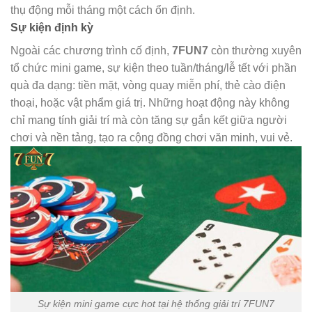
thụ động mỗi tháng một cách ổn định.
Sự kiện định kỳ
Ngoài các chương trình cố định,
7FUN7
còn thường xuyên
tổ chức mini game, sự kiện theo tuần/tháng/lễ tết với phần
quà đa dạng: tiền mặt, vòng quay miễn phí, thẻ cào điện
thoại, hoặc vật phẩm giá trị. Những hoạt động này không
chỉ mang tính giải trí mà còn tăng sự gắn kết giữa người
chơi và nền tảng, tạo ra cộng đồng chơi văn minh, vui vẻ.
Sự kiện mini game cực hot tại hệ thống giải trí 7FUN7