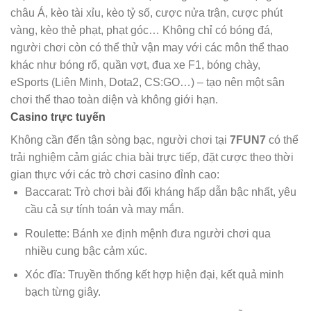
châu Á, kèo tài xỉu, kèo tỷ số, cược nửa trận, cược phút
vàng, kèo thẻ phạt, phạt góc… Không chỉ có bóng đá,
người chơi còn có thể thử vận may với các môn thể thao
khác như bóng rổ, quần vợt, đua xe F1, bóng chày,
eSports (Liên Minh, Dota2, CS:GO…) – tạo nên một sân
chơi thể thao toàn diện và không giới hạn.
Casino trực tuyến
Không cần đến tận sòng bạc, người chơi tại
7FUN7
có thể
trải nghiệm cảm giác chia bài trực tiếp, đặt cược theo thời
gian thực với các trò chơi casino đỉnh cao:
Baccarat: Trò chơi bài đối kháng hấp dẫn bậc nhất, yêu
cầu cả sự tính toán và may mắn.
Roulette: Bánh xe định mệnh đưa người chơi qua
nhiều cung bậc cảm xúc.
Xóc đĩa: Truyền thống kết hợp hiện đại, kết quả minh
bạch từng giây.