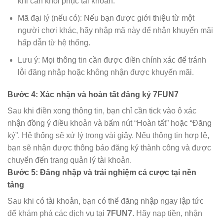
khi cần khôi phục tài khoản.
Mã đại lý (nếu có): Nếu bạn được giới thiệu từ một
người chơi khác, hãy nhập mã này để nhận khuyến mãi
hấp dẫn từ hệ thống.
Lưu ý: Mọi thông tin cần được điền chính xác để tránh
lỗi đăng nhập hoặc không nhận được khuyến mãi.
Bước 4: Xác nhận và hoàn tất đăng ký 7FUN7
Sau khi điền xong thông tin, bạn chỉ cần tick vào ô xác
nhận đồng ý điều khoản và bấm nút “Hoàn tất” hoặc “Đăng
ký”. Hệ thống sẽ xử lý trong vài giây. Nếu thông tin hợp lệ,
bạn sẽ nhận được thông báo đăng ký thành công và được
chuyển đến trang quản lý tài khoản.
Bước 5: Đăng nhập và trải nghiệm cá cược tại nền
tảng
Sau khi có tài khoản, bạn có thể đăng nhập ngay lập tức
để khám phá các dịch vụ tại
7FUN7
. Hãy nạp tiền, nhận