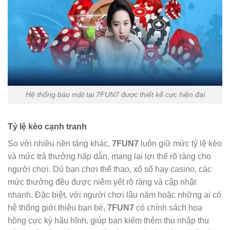
Hệ thống báo mật tại 7FUN7 được thiết kế cực hiện đại
Tỷ lệ kèo cạnh tranh
So với nhiều nền tảng khác,
7FUN7
luôn giữ mức tỷ lệ kèo
và mức trả thưởng hấp dẫn, mang lại lợi thế rõ ràng cho
người chơi. Dù bạn chơi thể thao, xổ số hay casino, các
mức thưởng đều được niêm yết rõ ràng và cập nhật
nhanh. Đặc biệt, với người chơi lâu năm hoặc những ai có
hệ thống giới thiệu bạn bè,
7FUN7
có chính sách hoa
hồng cực kỳ hậu hĩnh, giúp bạn kiếm thêm thu nhập thụ