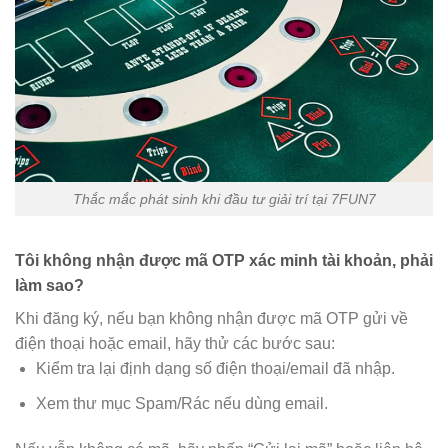
Thắc mắc phát sinh khi đầu tư giải trí tại 7FUN7
Tôi không nhận được mã OTP xác minh tài khoản, phải
làm sao?
Khi đăng ký, nếu bạn không nhận được mã OTP gửi về
điện thoại hoặc email, hãy thử các bước sau:
Kiểm tra lại định dạng số điện thoại/email đã nhập.
Xem thư mục Spam/Rác nếu dùng email.