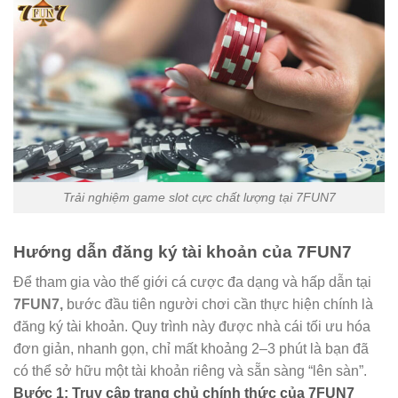
Trải nghiệm game slot cực chất lượng tại 7FUN7
Hướng dẫn đăng ký tài khoản của 7FUN7
Để tham gia vào thế giới cá cược đa dạng và hấp dẫn tại
7FUN7,
bước đầu tiên người chơi cần thực hiện chính là
đăng ký tài khoản. Quy trình này được nhà cái tối ưu hóa
đơn giản, nhanh gọn, chỉ mất khoảng 2–3 phút là bạn đã
có thể sở hữu một tài khoản riêng và sẵn sàng “lên sàn”.
Bước 1: Truy cập trang chủ chính thức của 7FUN7