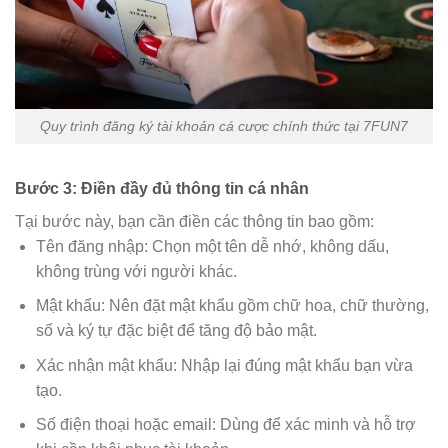
Quy trình đăng ký tài khoản cá cược chính thức tại 7FUN7
Bước 3: Điền đầy đủ thông tin cá nhân
Tại bước này, bạn cần điền các thông tin bao gồm:
Tên đăng nhập: Chọn một tên dễ nhớ, không dấu,
không trùng với người khác.
Mật khẩu: Nên đặt mật khẩu gồm chữ hoa, chữ thường,
số và ký tự đặc biệt để tăng độ bảo mật.
Xác nhận mật khẩu: Nhập lại đúng mật khẩu bạn vừa
tạo.
Số điện thoại hoặc email: Dùng để xác minh và hỗ trợ