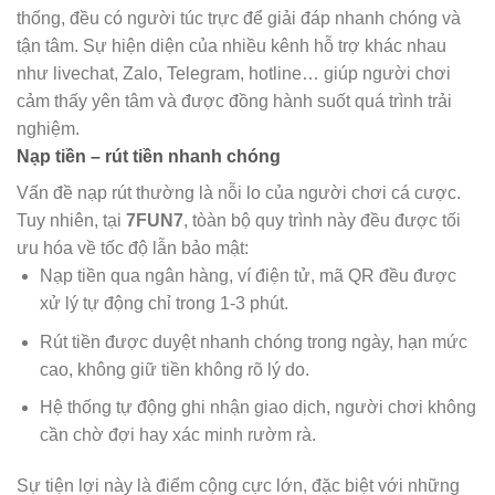
thống, đều có người túc trực để giải đáp nhanh chóng và
tận tâm. Sự hiện diện của nhiều kênh hỗ trợ khác nhau
như livechat, Zalo, Telegram, hotline… giúp người chơi
cảm thấy yên tâm và được đồng hành suốt quá trình trải
nghiệm.
Nạp tiền – rút tiền nhanh chóng
Vấn đề nạp rút thường là nỗi lo của người chơi cá cược.
Tuy nhiên, tại
7FUN7
, tòàn bộ quy trình này đều được tối
ưu hóa về tốc độ lẫn bảo mật:
Nạp tiền qua ngân hàng, ví điện tử, mã QR đều được
xử lý tự động chỉ trong 1-3 phút.
Rút tiền được duyệt nhanh chóng trong ngày, hạn mức
cao, không giữ tiền không rõ lý do.
Hệ thống tự động ghi nhận giao dịch, người chơi không
cần chờ đợi hay xác minh rườm rà.
Sự tiện lợi này là điểm cộng cực lớn, đặc biệt với những