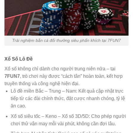
Trải nghiệm bắn cá đổi thưởng siêu phấn khích tại 7FUN7
Xổ Số Lô Đề
Xổ số không chỉ dành cho người trung niên nữa – tại
7FUN7
, trò chơi này được “cách tân” hoàn toàn, kết hợp
truyền thống và công nghệ hiện đại.
Lô đề miền Bắc – Trung – Nam: Kết quả cập nhật trực
tiếp từ các đài chính thức, đặt cược nhanh chóng, tỷ lệ
ăn cao.
Xổ số siêu tốc – Keno – Xổ số 3D/5D: Cho phép người
chơi thử vận may mỗi vài phút, không cần đợi lâu.