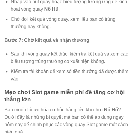
Nhấp vào nút quay hoặc biểu tượng tương ứng để kích
hoạt vòng quay
Nổ Hũ
.
Chờ đợi kết quả vòng quay, xem liệu bạn có trúng
thưởng hay không.
Bước 7: Chờ kết quả và nhận thưởng
Sau khi vòng quay kết thúc, kiểm tra kết quả và xem các
biểu tượng trúng thưởng có xuất hiện không.
Kiểm tra tài khoản để xem số tiền thưởng đã được thêm
vào.
Mẹo chơi Slot game miễn phí để tăng cơ hội
thắng lớn
Bạn muốn tối ưu hóa cơ hội thắng lớn khi chơi
Nổ Hũ
?
Dưới đây là những bí quyết mà bạn có thể áp dụng ngay
hôm nay để chinh phục các vòng quay Slot game một cách
hiệu quả.