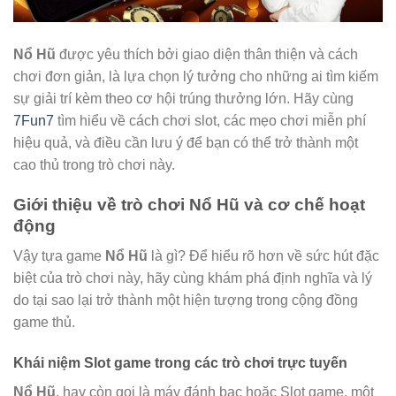
Nổ Hũ
được yêu thích bởi giao diện thân thiện và cách
chơi đơn giản, là lựa chọn lý tưởng cho những ai tìm kiếm
sự giải trí kèm theo cơ hội trúng thưởng lớn. Hãy cùng
7Fun7
tìm hiểu về cách chơi slot, các mẹo chơi miễn phí
hiệu quả, và điều cần lưu ý để bạn có thể trở thành một
cao thủ trong trò chơi này.
Giới thiệu về trò chơi Nổ Hũ và cơ chế hoạt
động
Vậy tựa game
Nổ Hũ
là gì? Để hiểu rõ hơn về sức hút đặc
biệt của trò chơi này, hãy cùng khám phá định nghĩa và lý
do tại sao lại trở thành một hiện tượng trong cộng đồng
game thủ.
Khái niệm Slot game trong các trò chơi trực tuyến
Nổ Hũ
, hay còn gọi là máy đánh bạc hoặc Slot game, một