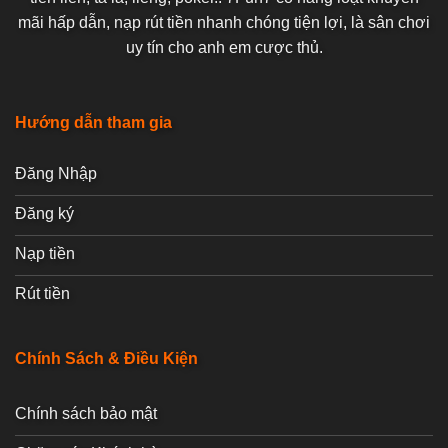
mãi hấp dẫn, nạp rút tiền nhanh chóng tiện lợi, là sân chơi
uy tín cho anh em cược thủ.
Hướng dẫn tham gia
Đăng Nhập
Đăng ký
Nạp tiền
Rút tiền
Chính Sách & Điều Kiện
Chính sách bảo mật