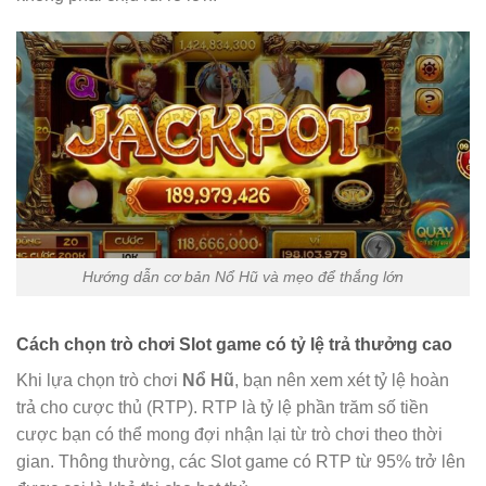
Hướng dẫn cơ bản Nổ Hũ và mẹo để thắng lớn
Cách chọn trò chơi Slot game có tỷ lệ trả thưởng cao
Khi lựa chọn trò chơi
Nổ Hũ
, bạn nên xem xét tỷ lệ hoàn
trả cho cược thủ (RTP). RTP là tỷ lệ phần trăm số tiền
cược bạn có thể mong đợi nhận lại từ trò chơi theo thời
gian. Thông thường, các Slot game có RTP từ 95% trở lên