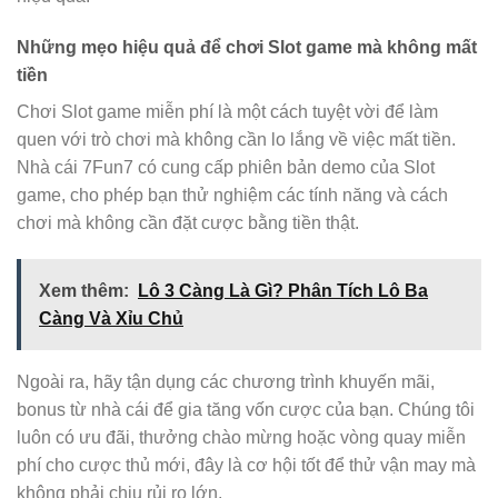
Những mẹo hiệu quả để chơi Slot game mà không mất
tiền
Chơi Slot game miễn phí là một cách tuyệt vời để làm
quen với trò chơi mà không cần lo lắng về việc mất tiền.
Nhà cái 7Fun7 có cung cấp phiên bản demo của Slot
game, cho phép bạn thử nghiệm các tính năng và cách
chơi mà không cần đặt cược bằng tiền thật.
Xem thêm:
Lô 3 Càng Là Gì? Phân Tích Lô Ba
Càng Và Xỉu Chủ
Ngoài ra, hãy tận dụng các chương trình khuyến mãi,
bonus từ nhà cái để gia tăng vốn cược của bạn. Chúng tôi
luôn có ưu đãi, thưởng chào mừng hoặc vòng quay miễn
phí cho cược thủ mới, đây là cơ hội tốt để thử vận may mà
không phải chịu rủi ro lớn.