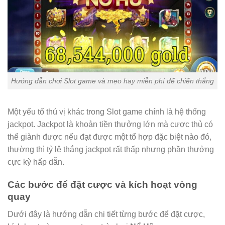
Hướng dẫn chơi Slot game và mẹo hay miễn phí để chiến thắng
Một yếu tố thú vị khác trong Slot game chính là hệ thống
jackpot. Jackpot là khoản tiền thưởng lớn mà cược thủ có
thể giành được nếu đạt được một tổ hợp đặc biệt nào đó,
thường thì tỷ lệ thắng jackpot rất thấp nhưng phần thưởng
cực kỳ hấp dẫn.
Các bước để đặt cược và kích hoạt vòng
quay
Dưới đây là hướng dẫn chi tiết từng bước để đặt cược,