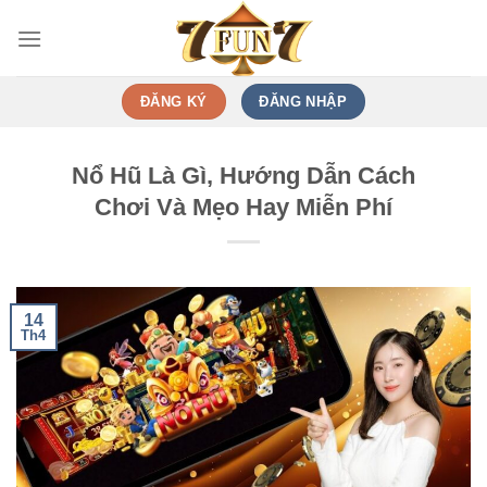
Chuyển
đến
nội
dung
ĐĂNG KÝ
ĐĂNG NHẬP
Nổ Hũ Là Gì, Hướng Dẫn Cách
Chơi Và Mẹo Hay Miễn Phí
14
Th4