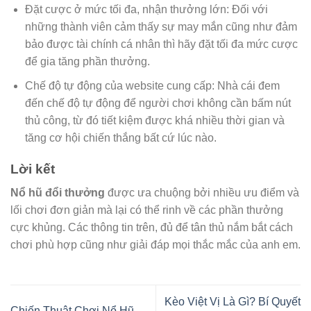
Đặt cược ở mức tối đa, nhận thưởng lớn: Đối với
những thành viên cảm thấy sự may mắn cũng như đảm
bảo được tài chính cá nhân thì hãy đặt tối đa mức cược
để gia tăng phần thưởng.
Chế độ tự động của website cung cấp: Nhà cái đem
đến chế độ tự động để người chơi không cần bấm nút
thủ công, từ đó tiết kiệm được khá nhiều thời gian và
tăng cơ hội chiến thắng bất cứ lúc nào.
Lời kết
Nổ hũ đổi thưởng
được ưa chuộng bởi nhiều ưu điểm và
lối chơi đơn giản mà lại có thể rinh về các phần thưởng
cực khủng. Các thông tin trên, đủ để tân thủ nắm bắt cách
chơi phù hợp cũng như giải đáp mọi thắc mắc của anh em.
Kèo Việt Vị Là Gì? Bí Quyết
Chiến Thuật Chơi Nổ Hũ