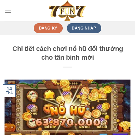
Chuyển
đến
nội
dung
ĐĂNG KÝ
ĐĂNG NHẬP
Chi tiết cách chơi nổ hũ đổi thưởng
cho tân binh mới
14
Th4