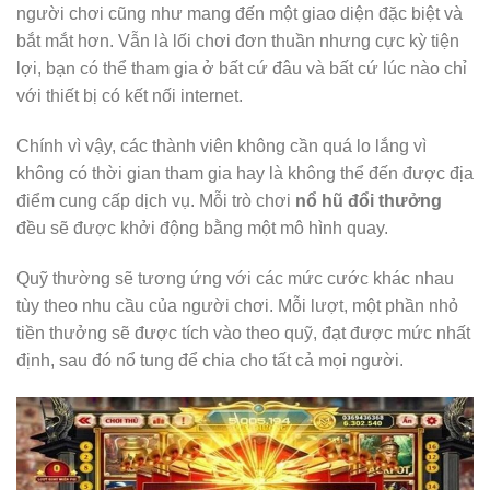
người chơi cũng như mang đến một giao diện đặc biệt và
bắt mắt hơn. Vẫn là lối chơi đơn thuần nhưng cực kỳ tiện
lợi, bạn có thể tham gia ở bất cứ đâu và bất cứ lúc nào chỉ
với thiết bị có kết nối internet.
Chính vì vậy, các thành viên không cần quá lo lắng vì
không có thời gian tham gia hay là không thể đến được địa
điểm cung cấp dịch vụ. Mỗi trò chơi
nổ hũ đổi thưởng
đều sẽ được khởi động bằng một mô hình quay.
Quỹ thường sẽ tương ứng với các mức cước khác nhau
tùy theo nhu cầu của người chơi. Mỗi lượt, một phần nhỏ
tiền thưởng sẽ được tích vào theo quỹ, đạt được mức nhất
định, sau đó nổ tung để chia cho tất cả mọi người.